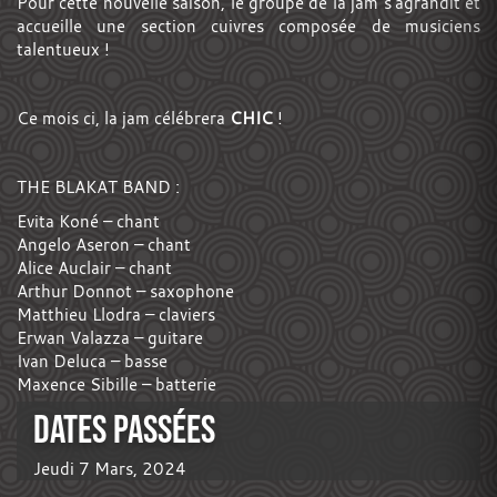
Pour cette nouvelle saison, le groupe de la jam s’agrandit et
accueille une section cuivres composée de musiciens
talentueux !
Ce mois ci, la jam célébrera
CHIC
!
THE BLAKAT BAND :
Evita Koné – chant
Angelo Aseron – chant
Alice Auclair – chant
Arthur Donnot – saxophone
Matthieu Llodra – claviers
Erwan Valazza – guitare
Ivan Deluca – basse
Maxence Sibille – batterie
DATES PASSÉES
Jeudi 7 Mars, 2024