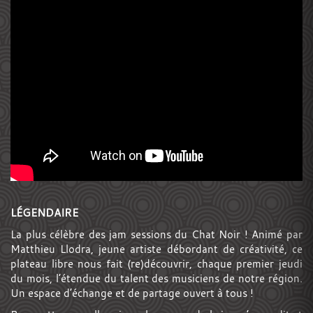
LÉGENDAIRE
La plus célèbre des jam sessions du Chat Noir ! Animé par
Matthieu Llodra, jeune artiste débordant de créativité, ce
plateau libre nous fait (re)découvrir, chaque premier jeudi
du mois, l’étendue du talent des musiciens de notre région.
Un espace d’échange et de partage ouvert à tous !