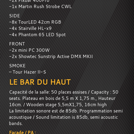
-2x Pixbar 400Pro
-1x Martin Rush Strobe CWL
SIDE
-8x TourLED 42cm RGB
-4x Stairville HL-x9
-4x Phantom 65 LED Spot
FRONT
-2x mini PC 300W
-2x Showtec Sunstrip Active DMX MKII
SMOKE
– Tour Hazer II-S
LE BAR DU HAUT
Capacité de la salle: 50 places assises / Capacity : 50
seats. Plateau en bois de 5,5 m X 1,75 m., Hauteur
16cm. / Wooden stage 5,5mX1,75, 16cm high
La limitation sonore est de 85db. Programmation semi
acoustique / Sound limitation is 85db, semi acoustic
bands.
Façade / PA :