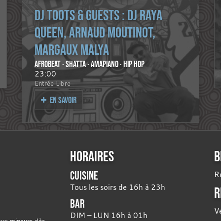
DJ TOOTS & GUESTS : DJ RAYA
QUEEN, ARNAUD MOUTINOT,
MARGAUX MALYA
AFROBEAT · SHATTA · AMAPIANO · HIP HOP
23:00
Entrée Libre
EN SAVOIR
HORAIRES
B
CUISINE
Ré
Tous les soirs de 16h à 23h
R
BAR
V
DIM – LUN 16h à 01h