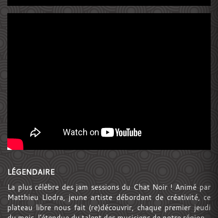
LÉGENDAIRE
La plus célèbre des jam sessions du Chat Noir ! Animé par
Matthieu Llodra, jeune artiste débordant de créativité, ce
plateau libre nous fait (re)découvrir, chaque premier jeudi
du mois, l’étendue du talent des musiciens de notre région.