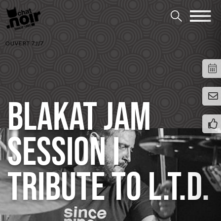
OUVERT 7J/7
BLAKAT JAM
SESSION I
TRIBUTE TO L.T.D.